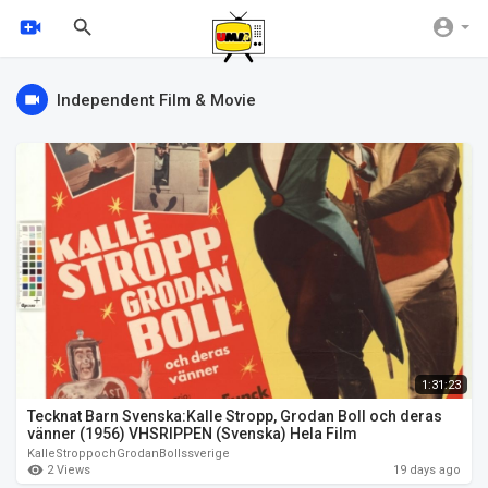
Independent Film & Movie
1:31:23
Tecknat Barn Svenska:Kalle Stropp, Grodan Boll och deras
vänner (1956) VHSRIPPEN (Svenska) Hela Film
KalleStroppochGrodanBollssverige
2 Views
19 days ago