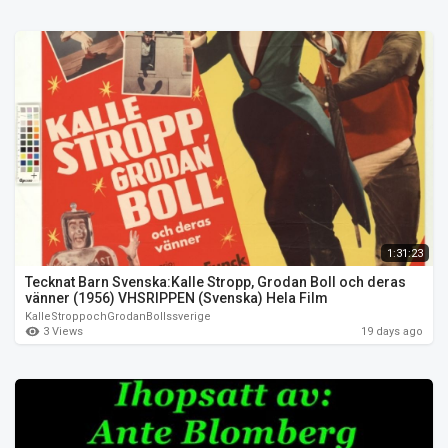
1:31:23
Tecknat Barn Svenska:Kalle Stropp, Grodan Boll och deras
vänner (1956) VHSRIPPEN (Svenska) Hela Film
KalleStroppochGrodanBollssverige
3 Views
19 days ago