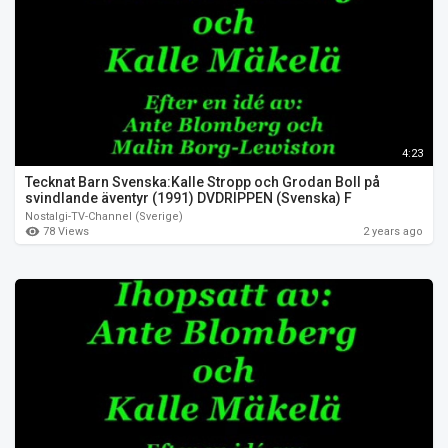
4:23
Tecknat Barn Svenska:Kalle Stropp och Grodan Boll på
svindlande äventyr (1991) DVDRIPPEN (Svenska) F
Nostalgi-TV-Channel (Sverige)
78 Views
2 years ago