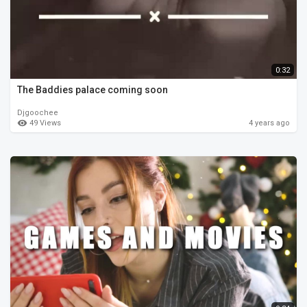
0:32
The Baddies palace coming soon
Djgoochee
49 Views
4 years ago